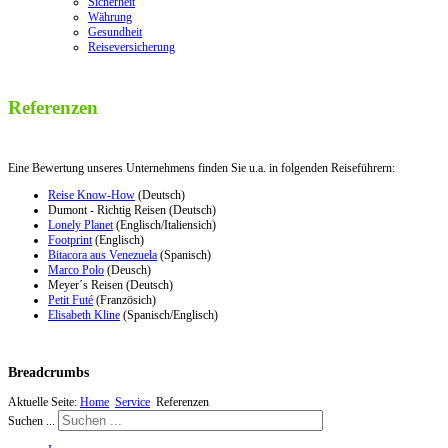
Sicherheit
Währung
Gesundheit
Reiseversicherung
Referenzen
Eine Bewertung unseres Unternehmens finden Sie u.a. in folgenden Reiseführern:
Reise Know-How
(Deutsch)
Dumont - Richtig Reisen (Deutsch)
Lonely Planet
(Englisch/Italiensich)
Footprint
(Englisch)
Bitacora aus Venezuela
(Spanisch)
Marco Polo
(Deusch)
Meyer´s Reisen (Deutsch)
Petit Futé
(Französich)
Elisabeth Kline
(Spanisch/Englisch)
Breadcrumbs
Aktuelle Seite:
Home
Service
Referenzen
Suchen ...