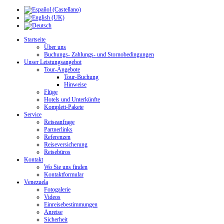
Startseite
Über uns
Buchungs- Zahlungs- und Stornobedingungen
Unser Leistungsangebot
Tour-Angebote
Tour-Buchung
Hinweise
Flüge
Hotels und Unterkünfte
Komplett-Pakete
Service
Reiseanfrage
Partnerlinks
Referenzen
Reiseversicherung
Reisebüros
Kontakt
Wo Sie uns finden
Kontaktformular
Venezuela
Fotogalerie
Videos
Einreisebestimmungen
Anreise
Sicherheit