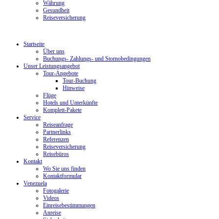
Währung
Gesundheit
Reiseversicherung
Startseite
Über uns
Buchungs- Zahlungs- und Stornobedingungen
Unser Leistungsangebot
Tour-Angebote
Tour-Buchung
Hinweise
Flüge
Hotels und Unterkünfte
Komplett-Pakete
Service
Reiseanfrage
Partnerlinks
Referenzen
Reiseversicherung
Reisebüros
Kontakt
Wo Sie uns finden
Kontaktformular
Venezuela
Fotogalerie
Videos
Einreisebestimmungen
Anreise